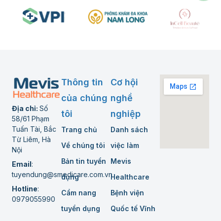
Thông tin
Cơ hội
của chúng
nghề
Địa chỉ:
Số
tôi
nghiệp
58/61 Phạm
Tuấn Tài, Bắc
Trang chủ
Danh sách
Từ Liêm, Hà
Về chúng tôi
việc làm
Nội
Bản tin tuyển
Mevis
Email
:
tuyendung@smedicare.com.vn
dụng
Healthcare
Hotline
:
Cẩm nang
Bệnh viện
0979055990
tuyển dụng
Quốc tế Vĩnh